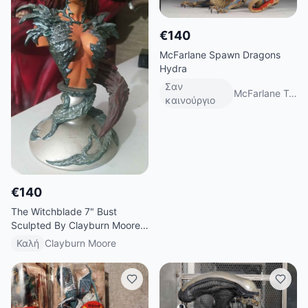
€
140
McFarlane Spawn Dragons
Hydra
Σαν
McFarlane Toys
καινούργιο
€
140
The Witchblade 7" Bust
Sculpted By Clayburn Moore
Creations/Top Crow
Καλή
Clayburn Moore