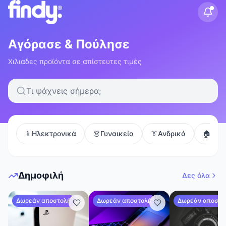
Αγόρασε & Πούλησε
Χιλιάδες προϊόντα σε απίστευτες τιμές
📱
Ηλεκτρονικά
👗
Γυναικεία
👔
Ανδρικά
🏠
Σπίτ
Δημοφιλή
Δες όλα
Δωρεάν αποστολή
Δωρεάν αποστολή
Δωρεάν αποστο