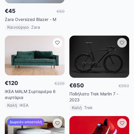
€
45
€
89
Zara Oversized Blazer - M
Καινούργιο
Zara
€
120
€
229
€
650
€
950
IKEA MALM Συρταριέρα 6
Ποδήλατο Trek Marlin 7 -
συρτάρια
2023
Καλή
IKEA
Καλή
Trek
Δωρεάν αποστολή