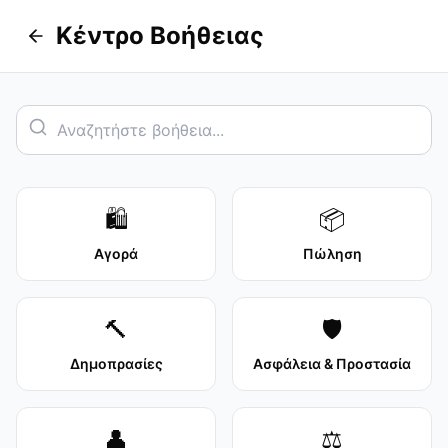
Κέντρο Βοήθειας
🛍️
📦
Αγορά
Πώληση
🔨
🛡️
Δημοπρασίες
Ασφάλεια & Προστασία
👤
⚖️